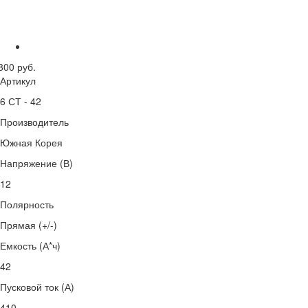
800 руб.
Артикул
6 СТ - 42
Производитель
Южная Корея
Напряжение (В)
12
Полярность
Прямая (+/-)
Емкость (А*ч)
42
Пусковой ток (А)
410