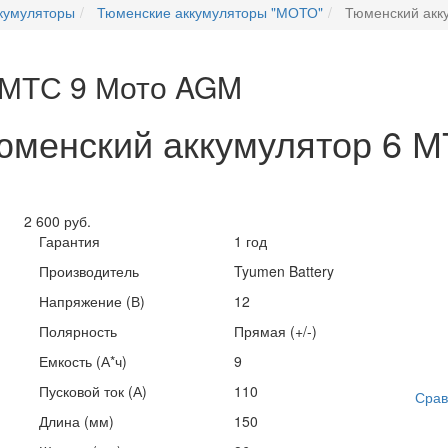
кумуляторы
Тюменские аккумуляторы "МОТО"
Тюменский акк
 МТС 9 Мото AGM
Тюменский аккумулятор 6 
2 600 руб.
Гарантия
1 год
Производитель
Tyumen Battery
Напряжение (В)
12
Полярность
Прямая (+/-)
Емкость (А*ч)
9
Пусковой ток (А)
110
Срав
Длина (мм)
150