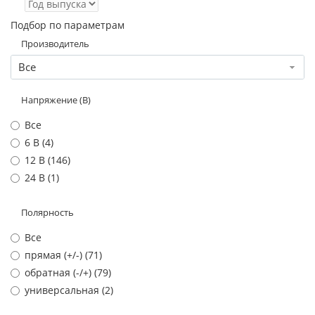
Подбор по параметрам
Производитель
Все
Напряжение (В)
Все
6 В (
4
)
12 В (
146
)
24 В (
1
)
Полярность
Все
прямая (+/-) (
71
)
обратная (-/+) (
79
)
универсальная (
2
)