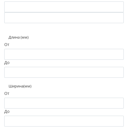
Длина (мм)
От
До
Ширина(мм)
От
До