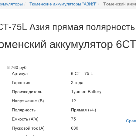
кумуляторы
Тюменские аккумуляторы "АЗИЯ"
Тюменский акку
СТ-75L Азия прямая полярность
юменский аккумулятор 6СТ
8 760 руб.
Артикул
6 СТ - 75 L
Гарантия
2 года
Производитель
Tyumen Battery
Напряжение (В)
12
Полярность
Прямая (+/-)
Емкость (А*ч)
75
Срав
Пусковой ток (А)
630