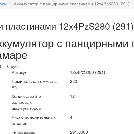
торы
Аккумулятор с панцирными пластинами 12х4PzS280 (291)
и пластинами 12х4PzS280 (291)
Аккумулятор с панцирными
амаре
0 руб.
Артикул
12х4PzS280 (291)
Номинальная емкость,
280
Ah
Количество 2-х
12
вольтовых
аккумуляторов
Число положительных
4
пластин
Типоразмер
291.0000