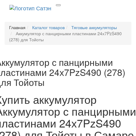
Главная
Каталог товаров
Тяговые аккумуляторы
Аккумулятор с панцирными пластинами 24х7PzS490
(278) для Тойоты
Аккумулятор с панцирными
пластинами 24х7PzS490 (278)
для Тойоты
Купить аккумулятор
Аккумулятор с панцирными
пластинами 24х7PzS490
(278) для Тойоты в Самаре