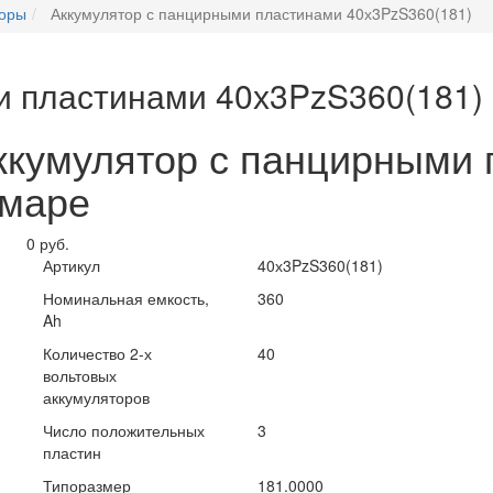
торы
Аккумулятор с панцирными пластинами 40х3PzS360(181)
и пластинами 40х3PzS360(181)
Аккумулятор с панцирными
амаре
0 руб.
Артикул
40х3PzS360(181)
Номинальная емкость,
360
Ah
Количество 2-х
40
вольтовых
аккумуляторов
Число положительных
3
пластин
Типоразмер
181.0000