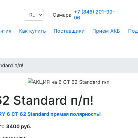
+7 (846) 201-99-
Самара
06
антия
Как купить
Поставщики
Прием АКБ
Под
dard п/п!
2 Standard п/п!
 6 CT 62 Standard прямая полярность!
его
3400 руб.