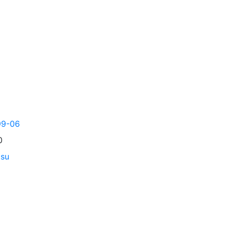
99-06
0
.su